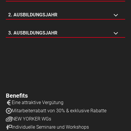
Recruiting
2. AUSBILDUNGSJAHR
Einkauf Sachbearbeitung
Ausbildung HQ
HR Services
3. AUSBILDUNGSJAHR
Filialinstandhaltung
Employer Branding
Assistenz
Strategischer Einkauf
Filialeinsatz
Marketing
Übernahmeabteilung
Benefits
Eine attraktive Vergütung
Mitarbeiterrabatt von 30% & exklusive Rabatte
NEW YORKER WGs
Individuelle Seminare und Workshops