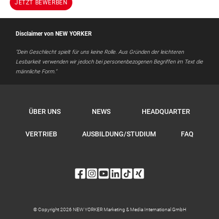
JETZT BEWERBEN
Disclaimer von NEW YORKER
"Dein Geschlecht spielt für uns keine Rolle. Aus Gründen der leichteren
Lesbarkeit verwenden wir jedoch bei personenbezogenen Begriffen im Text die
männliche Form."
ÜBER UNS
NEWS
HEADQUARTER
VERTRIEB
AUSBILDUNG/STUDIUM
FAQ
© Copyright 2026 NEW YORKER Marketing & Media International GmbH