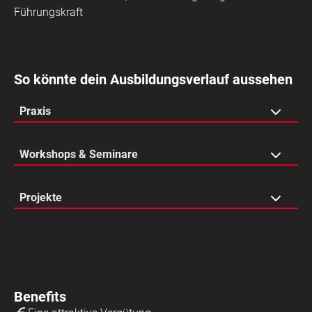
Führungskraft
So könnte dein Ausbildungsverlauf aussehen
Praxis
Kundenberatung und –betreuung
Workshops & Seminare
Verkaufsprozesse
Warenpräsentation
Warenkunde-Camp
Projekte
Kassenprozesse
Dress for Success
Visual Merchandising
Soft Skills
Begleitung von Store-Neueröffnungen in deiner Region
Kundenorientierung
Benefits