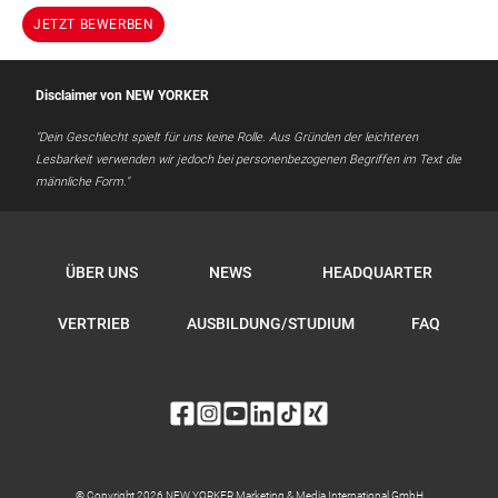
JETZT BEWERBEN
Disclaimer von NEW YORKER
"Dein Geschlecht spielt für uns keine Rolle. Aus Gründen der leichteren
Lesbarkeit verwenden wir jedoch bei personenbezogenen Begriffen im Text die
männliche Form."
ÜBER UNS
NEWS
HEADQUARTER
VERTRIEB
AUSBILDUNG/STUDIUM
FAQ
© Copyright 2026 NEW YORKER Marketing & Media International GmbH