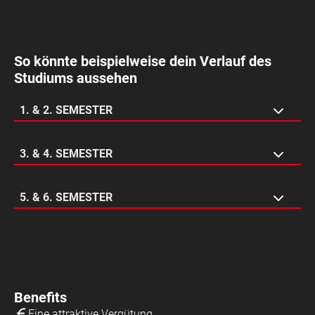
So könnte beispielweise dein Verlauf des
Studiums aussehen
1. & 2. SEMESTER
Filialeinsatz
3. & 4. SEMESTER
HR
Logistik
Marketing
5. & 6. SEMESTER
Filialeinsatz
IT
Finance
Bachelorarbeit
Übernahmeabteilung
Benefits
Eine attraktive Vergütung