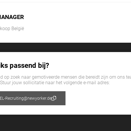
MANAGER
koop België
niks passend bij?
tijd op zoek naar gemotiveerde mensen die bereidt zijn om ons t
 Stuur jouw sollicitatie naar het volgende e-mail adres:
EL-Recruiting@newyorker.de