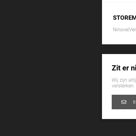
STORE
Ninove
|
Ver
Zit er 
Wij zijn al
versterken.
B