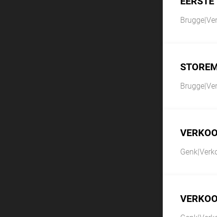
EERSTE
Brugge
|
Ve
STORE
Brugge
|
Ve
VERKOO
Genk
|
Verk
VERKOO