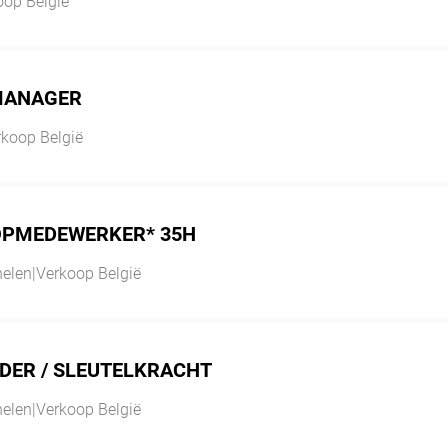
oop België
MANAGER
rkoop België
PMEDEWERKER* 35H
elen
|
Verkoop België
DER / SLEUTELKRACHT
elen
|
Verkoop België