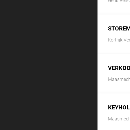
Genk
|
Verk
STORE
Kortrijk
|
Ve
VERKOO
Maasmech
KEYHOL
Maasmech