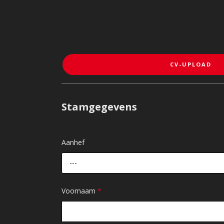
CV-UPLOAD
Stamgegevens
Aanhef
---
Voornaam
*