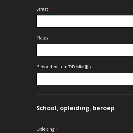
Straat
*
Plaats
*
Geboortedatum(DD.MM.JJJJ)
School, opleiding, beroep
Opleiding
*