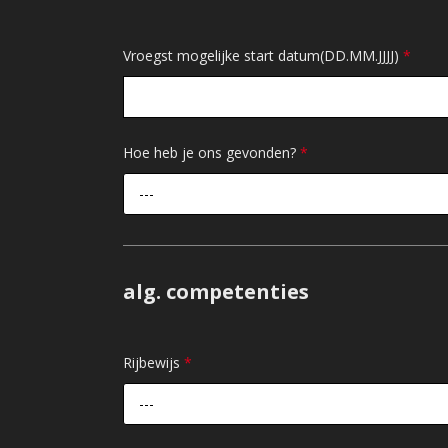
Vroegst mogelijke start datum(DD.MM.JJJJ)
*
Hoe heb je ons gevonden?
*
---
alg. competenties
Rijbewijs
*
---