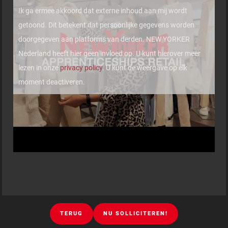
Ik ga ermee akkoord dat externe inhoud aan mij wordt
getoond. Dit betekent dat persoonlijke gegevens worden
doorgegeven aan platforms van derden. NEW YORKER
Nederland heeft hier geen invloed op. U kunt hierover meer
lezen in onze
privacy policy
. U kunt de weergave op elk
moment deactiveren.
TERUG
NU SOLLICITEREN!