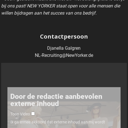
bij ons past! NEW YORKER staat open voor alle mensen die
willen bijdragen aan het succes van ons bedrijf.
Contactpersoon
Djanella Galgren
NL-Recruiting@NewYorker.de
Door de redactie aanbevolen
externe inhoud
Toon Video
Ik ga ermee akkoord dat externe inhoud aan mij wordt