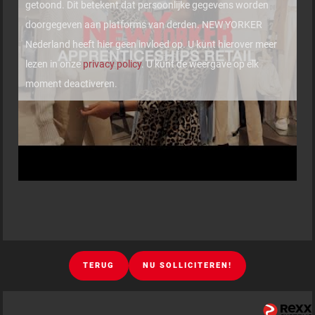
getoond. Dit betekent dat persoonlijke gegevens worden
doorgegeven aan platforms van derden. NEW YORKER
Nederland heeft hier geen invloed op. U kunt hierover meer
lezen in onze
privacy policy
. U kunt de weergave op elk
moment deactiveren.
TERUG
NU SOLLICITEREN!