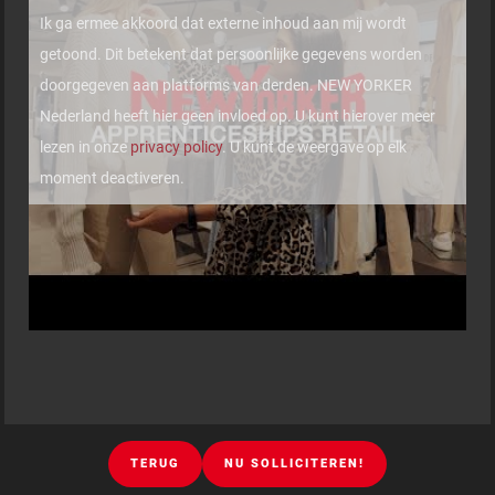
Ik ga ermee akkoord dat externe inhoud aan mij wordt
getoond. Dit betekent dat persoonlijke gegevens worden
doorgegeven aan platforms van derden. NEW YORKER
Nederland heeft hier geen invloed op. U kunt hierover meer
lezen in onze
privacy policy
. U kunt de weergave op elk
moment deactiveren.
TERUG
NU SOLLICITEREN!