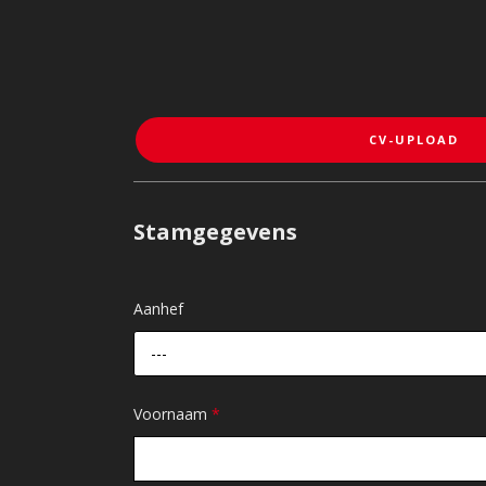
CV-UPLOAD
Stamgegevens
Aanhef
---
Voornaam
*