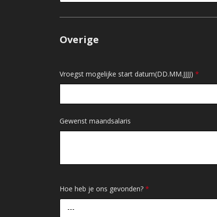
Overige
Vroegst mogelijke start datum(DD.MM.JJJJ)
*
Gewenst maandsalaris
Hoe heb je ons gevonden?
*
---