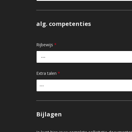
alg. competenties
Rijbewijs
*
---
Extra talen
*
---
Bijlagen