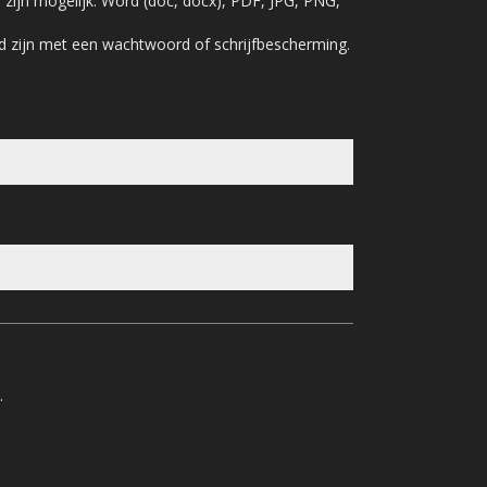
zijn mogelijk: Word (doc, docx), PDF, JPG, PNG,
d zijn met een wachtwoord of schrijfbescherming.
.