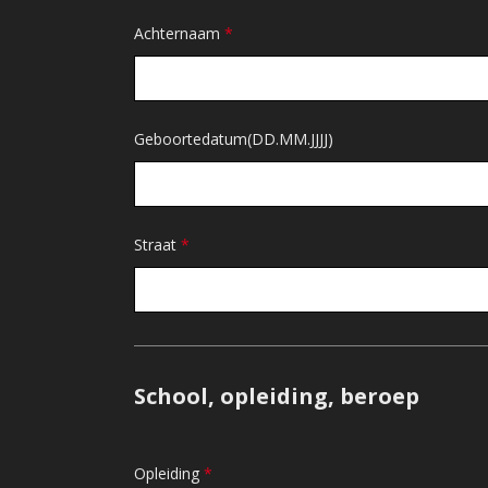
Achternaam
*
Geboortedatum(DD.MM.JJJJ)
Straat
*
School, opleiding, beroep
Opleiding
*