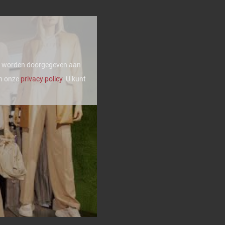
ens worden doorgegeven aan
in onze
privacy policy
. U kunt