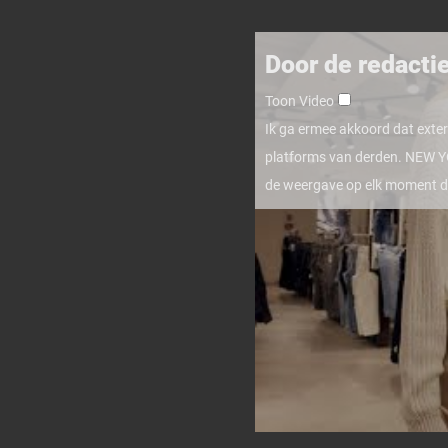
Door de redacti
Toon Video
Ik ga ermee akkoord dat exte
platforms van derden. NEW YO
de weergave op elk moment d