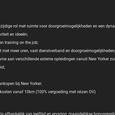
lzijdige rol met ruimte voor doorgroeimogelijkheden en een d
viteit en ideeën;
n training on the job;
ct met meer uren, vast dienstverband en doorgroeimogelijkheden
ame aan verschillende externe opleidingen vanuit New Yorker zoa
st;
ankopen bij New Yorker;
skosten vanaf 10km (100% vergoeding met reizen OV)
ris afhankelijk van leeftijd en ervaring, maandelijkse bonusrege