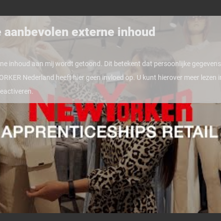
e aanbevolen externe inhoud
rne inhoud aan mij wordt getoond. Dit betekent dat persoonlijke gegev
RKER Nederland heeft hier geen invloed op. U kunt hierover meer lezen 
eactiveren.