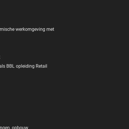
ynamische werkomgeving met
;
ls BBL opleiding Retail
lingen, opbouw