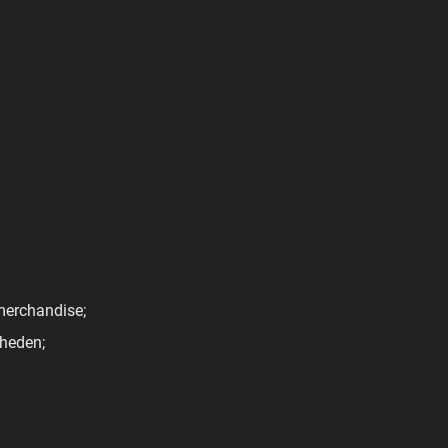
 merchandise;
heden;