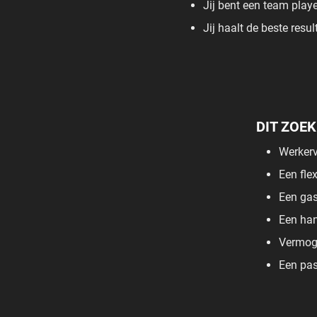
Jij bent een team play
Jij haalt de beste resu
DIT ZOE
Werkerva
Een fle
Een gast
Een han
Vermoge
Een pas