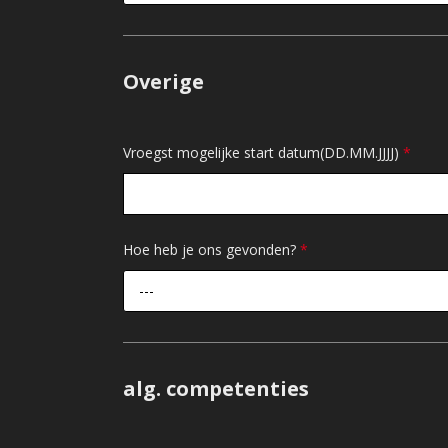
Overige
Vroegst mogelijke start datum(DD.MM.JJJJ)
*
Hoe heb je ons gevonden?
*
---
alg. competenties