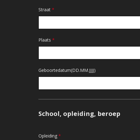
Straat
*
Plaats
*
Geboortedatum(DD.MM.JJJJ)
School, opleiding, beroep
Opleiding
*