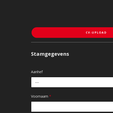
CV-UPLOAD
Stamgegevens
Aanhef
---
Voornaam
*